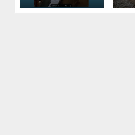
kell tennünk a
Dunával