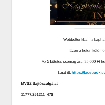
————————
Webboltunkban is kapható
Ezen a héten külön
Az 5 kötetes csomag ára: 35.000 Ft he
Lásd itt:
https://facebook.
MVSZ Sajtószolgálat
11777/251211_478