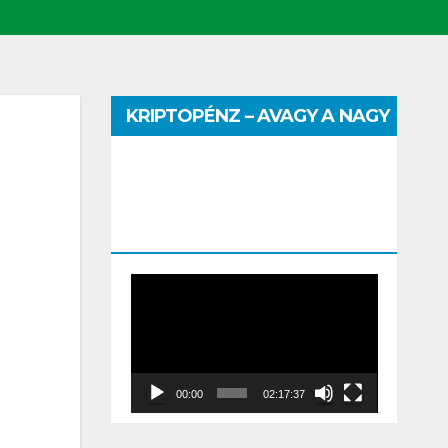
KRIPTOPÉNZ – AVAGY A NAGY
PÉNZHATALMI JÁTSZMA –
DR. SZEGŐ SZILVIA MÁRIA
ELŐADÁSA
Video
Player
00:00
02:17:37