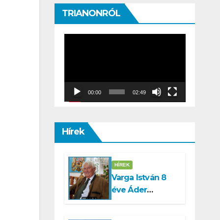
TRIANONRÓL
Video
Player
00:00
02:49
Hírek
HÍREK
Varga István 8
éve Áder
Jánosnak
megírta, hogy