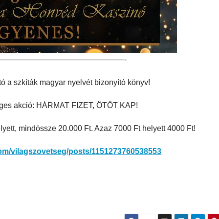
————————————————-
 a szkíták magyar nyelvét bizonyító könyv!
leges akció: HÁRMAT FIZET, ÖTÖT KAP!
lyett, mindössze 20.000 Ft. Azaz 7000 Ft helyett 4000 Ft!
com/vilagszovetseg/posts/1151273760538553