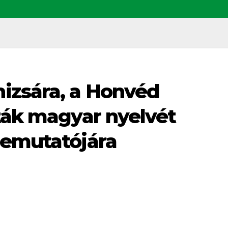
izsára, a Honvéd
ták magyar nyelvét
bemutatójára