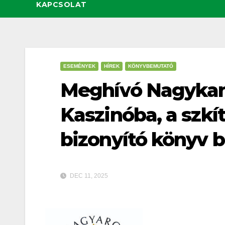
KAPCSOLAT
ESEMÉNYEK
HÍREK
KÖNYVBEMUTATÓ
Meghívó Nagykan
Kaszinóba, a szkí
bizonyító könyv 
DEC 11, 2025