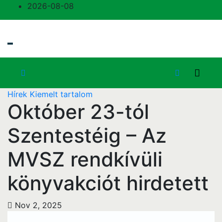
2026-08-08
Hírek
Kiemelt tartalom
Október 23-tól
Szentestéig – Az
MVSZ rendkívüli
könyvakciót hirdetett
Nov 2, 2025