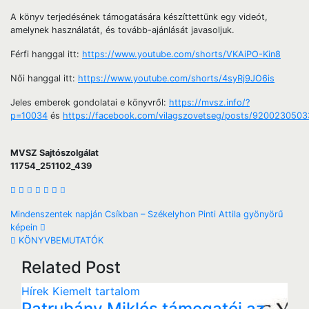
A könyv terjedésének támogatására készíttettünk egy videót,
amelynek használatát, és tovább-ajánlását javasoljuk.
Férfi hanggal itt:
https://www.youtube.com/shorts/VKAiPO-Kin8
Női hanggal itt:
https://www.youtube.com/shorts/4syRj9JO6is
Jeles emberek gondolatai e könyvről:
https://mvsz.info/?
p=10034
és
https://facebook.com/vilagszovetseg/posts/920023050
MVSZ Sajtószolgálat
11754_251102_439
Mindenszentek napján Csíkban – Székelyhon Pinti Attila gyönyörű
képein
​KÖNYVBEMUTATÓK
Related Post
Hírek
Kiemelt tartalom
Patrubány Miklós támogatói az