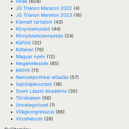
Hírek
(604)
JG Trianon Maraton 2022
(4)
JG Trianon Maraton 2023
(16)
Kiemelt tartalom
(43)
Könyvbemutató
(44)
Környezetszennyezés
(24)
Külföld
(32)
Kültéren
(76)
Magyar nyelv
(12)
Megemlékezés
(85)
MXIVK
(11)
Nemzetpolitikai előadás
(57)
Sajtótájékoztató
(18)
Szent László Akadémia
(35)
Történelem
(56)
Uncategorized
(1)
Világkongresszus
(88)
Vírushelyzet
(28)