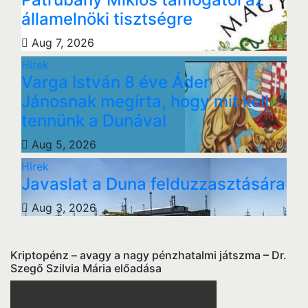
államelnöki tisztségre
Aug 7, 2026
Hírek
Varga István 8 éve Áder
Jánosnak megírta, hogy mit kell
tennünk a Dunával
Aug 5, 2026
Hírek
Javaslat a Duna felduzzasztására
Aug 3, 2026
Kriptopénz – avagy a nagy pénzhatalmi játszma – Dr.
Szegő Szilvia Mária előadása