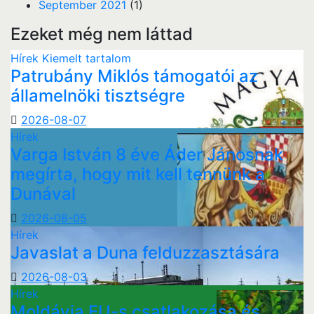
September 2021
(1)
Ezeket még nem láttad
Hírek
Kiemelt tartalom
Patrubány Miklós támogatói az
államelnöki tisztségre
2026-08-07
Hírek
Varga István 8 éve Áder Jánosnak
megírta, hogy mit kell tennünk a
Dunával
2026-08-05
Hírek
Javaslat a Duna felduzzasztására
2026-08-03
Hírek
Moldávia EU-s csatlakozása és