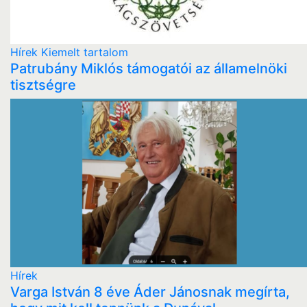
Hírek
Kiemelt tartalom
Patrubány Miklós támogatói az államelnöki
tisztségre
Hírek
Varga István 8 éve Áder Jánosnak megírta,