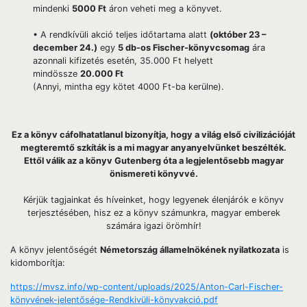
mindenki
5000 Ft
áron veheti meg a könyvet.
• A rendkívüli akció teljes időtartama alatt
(október 23 –
december 24.)
egy
5 db-os Fischer-könyvcsomag
ára
azonnali kifizetés esetén, 35.000 Ft helyett
mindössze
20.000 Ft
(Annyi, mintha egy kötet 4000 Ft-ba kerülne).
Ez a könyv cáfolhatatlanul bizonyítja, hogy a világ első civilizációját
megteremtő szkíták is a mi magyar anyanyelvünket beszélték.
Ettől válik az a könyv Gutenberg óta a legjelentősebb magyar
önismereti könyvvé.
Kérjük tagjainkat és híveinket, hogy legyenek élenjárók e könyv
terjesztésében, hisz ez a könyv számunkra, magyar emberek
számára igazi örömhír!
A könyv jelentőségét
Németország államelnökének nyilatkozata
is
kidomborítja:
https://mvsz.info/wp-content/uploads/2025/Anton-Carl-Fischer-
könyvének-jelentősége-Rendkivüli-könyvakció.pdf