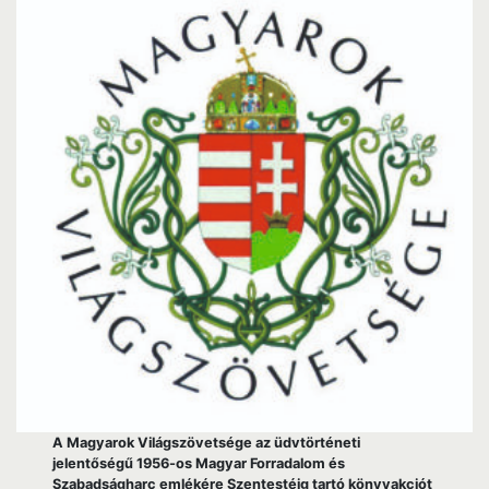
A Magyarok Világszövetsége az üdvtörténeti
jelentőségű 1956-os Magyar Forradalom és
Szabadságharc emlékére Szentestéig tartó könyvakciót