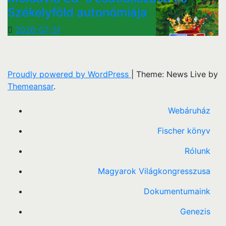
Székelyföld autonómiája
2026-07-31
Proudly powered by WordPress
|
Theme: News Live by
Themeansar
.
Webáruház
Fischer könyv
Rólunk
Magyarok Világkongresszusa
Dokumentumaink
Genezis