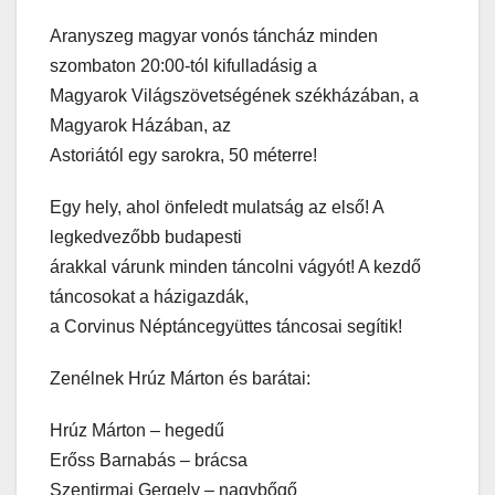
Aranyszeg magyar vonós táncház minden
szombaton 20:00-tól kifulladásig a
Magyarok Világszövetségének székházában, a
Magyarok Házában, az
Astoriától egy sarokra, 50 méterre!
Egy hely, ahol önfeledt mulatság az első! A
legkedvezőbb budapesti
árakkal várunk minden táncolni vágyót! A kezdő
táncosokat a házigazdák,
a Corvinus Néptáncegyüttes táncosai segítik!
Zenélnek Hrúz Márton és barátai:
Hrúz Márton – hegedű
Erőss Barnabás – brácsa
Szentirmai Gergely – nagybőgő