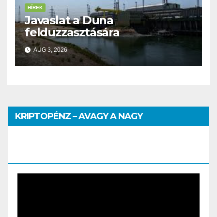
HÍREK
Javaslat a Duna
felduzzasztására
AUG 3, 2026
KRIPTOPÉNZ – AVAGY A NAGY
PÉNZHATALMI JÁTSZMA – DR. SZEGŐ
SZILVIA MÁRIA ELŐADÁSA
Video
Player