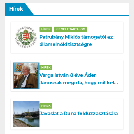
Hírek
HÍREK
KIEMELT TARTALOM
Patrubány Miklós támogatói az
államelnöki tisztségre
HÍREK
Varga István 8 éve Áder
Jánosnak megírta, hogy mit kell
tennünk a Dunával
HÍREK
Javaslat a Duna felduzzasztására