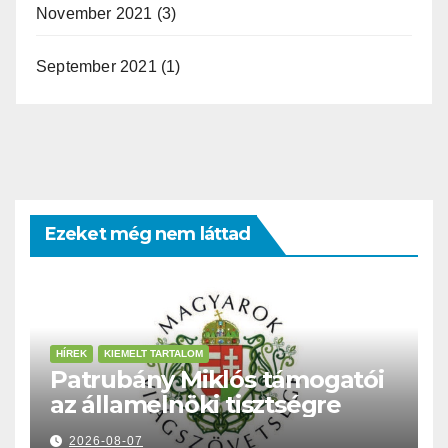
November 2021
(3)
September 2021
(1)
Ezeket még nem láttad
HÍREK
KIEMELT TARTALOM
Patrubány Miklós támogatói
az államelnöki tisztségre
2026-08-07