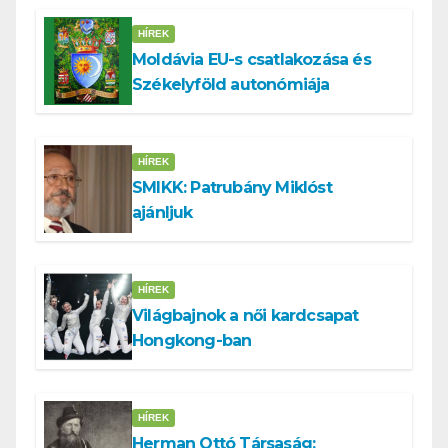
HÍREK
Moldávia EU-s csatlakozása és
Székelyföld autonómiája
HÍREK
SMIKK: Patrubány Miklóst
ajánljuk
HÍREK
Világbajnok a női kardcsapat
Hongkong-ban
HÍREK
Herman Ottó Társaság: