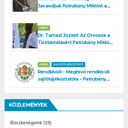
Javasoljuk Patrubány Miklóst a
köztársasági elnök tisztségére
HÍREK
Dr. Tamasi József: Az Orvosok a
Tisztánlátásért Patrubány Miklóst
ajánlja államelnöknek
HÍREK
SAJTÓTÁJÉKOZTATÓ
Rendkívüli – Meghívó rendkívüli
sajtótájékoztatóra – Patrubány
Miklós ajánlása és az MVSZ
informatikai rendszerét ért
támadás
KÖZLEMÉNYEK
Büszkeségeink
(19)