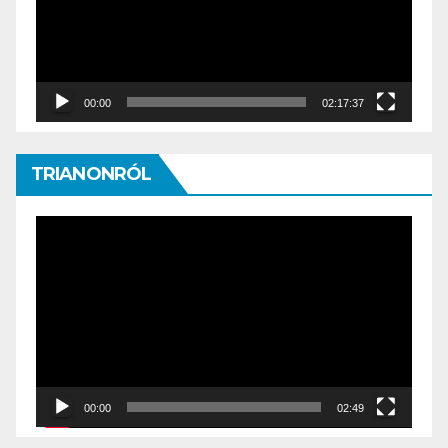
00:00
02:17:37
TRIANONRÓL
Video
Player
00:00
02:49