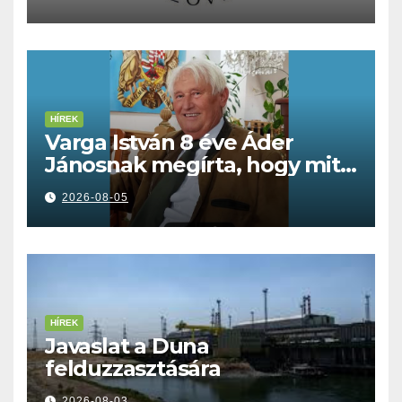
HÍREK
Varga István 8 éve Áder
Jánosnak megírta, hogy mit
kell tennünk a Dunával
2026-08-05
HÍREK
Javaslat a Duna
felduzzasztására
2026-08-03