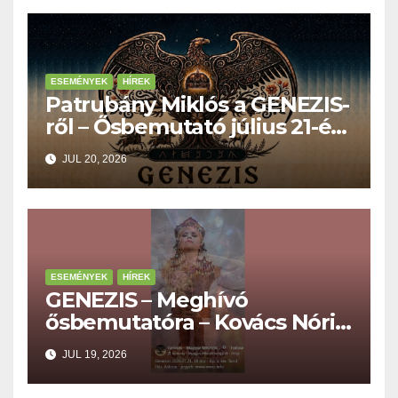
ESEMÉNYEK
HÍREK
Patrubány Miklós a GENEZIS-
ről – Ősbemutató július 21-én,
18 órakor a Turul Házban
JUL 20, 2026
ESEMÉNYEK
HÍREK
GENEZIS – Meghívó
ősbemutatóra – Kovács Nóri,
Vörösmarti Imre, Fehér
JUL 19, 2026
Boglárka, Király Tibor…