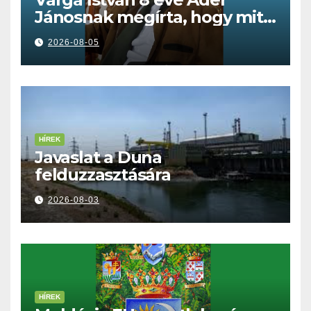
Jánosnak megírta, hogy mit
kell tennünk a Dunával
2026-08-05
HÍREK
Javaslat a Duna
felduzzasztására
2026-08-03
HÍREK