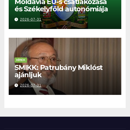
Moldávia EU-s csatlakozása
és Székelyföld autonómiája
2026-07-31
HÍREK
SMIKK: Patrubány Miklóst
ajánljuk
2026-07-31