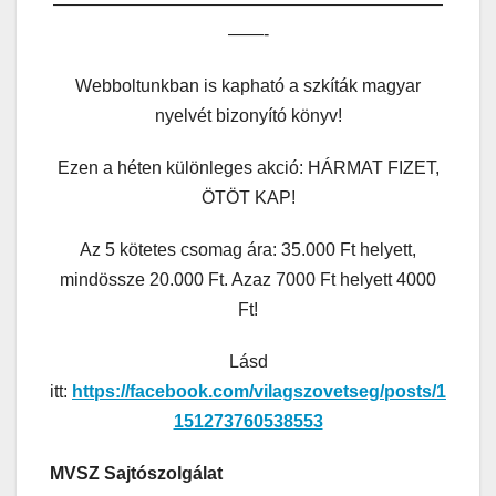
——————————————————————
——-
Webboltunkban is kapható a szkíták magyar
nyelvét bizonyító könyv!
Ezen a héten különleges akció: HÁRMAT FIZET,
ÖTÖT KAP!
Az 5 kötetes csomag ára: 35.000 Ft helyett,
mindössze 20.000 Ft. Azaz 7000 Ft helyett 4000
Ft!
Lásd
itt:
https://facebook.com/vilagszovetseg/posts/1
151273760538553
MVSZ Sajtószolgálat