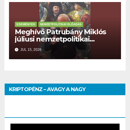
ESEMÉNYEK
NEMZETPOLITIKAI ELŐADÁS
Meghívó Patrubány Miklós
júliusi nemzetpolitikai
előadására
JUL 15, 2026
KRIPTOPÉNZ – AVAGY A NAGY
PÉNZHATALMI JÁTSZMA – DR. SZEGŐ
SZILVIA MÁRIA ELŐADÁSA
Video