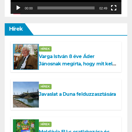
00:00
02:49
Hírek
HÍREK
Varga István 8 éve Áder
Jánosnak megírta, hogy mit kell
tennünk a Dunával
HÍREK
Javaslat a Duna felduzzasztására
HÍREK
Moldávia EU-s csatlakozása és