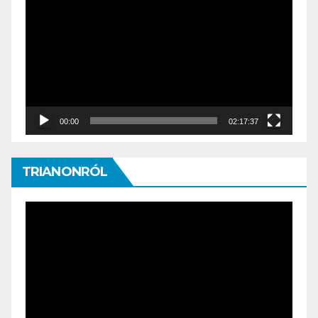
Player
00:00
02:17:37
TRIANONRÓL
Video
Player