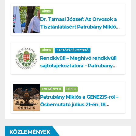
HÍREK
Dr. Tamasi József: Az Orvosok a
Tisztánlátásért Patrubány Miklóst
ajánlja államelnöknek
HÍREK
SAJTÓTÁJÉKOZTATÓ
Rendkívüli – Meghívó rendkívüli
sajtótájékoztatóra – Patrubány
Miklós ajánlása és az MVSZ
informatikai rendszerét ért
támadás
ESEMÉNYEK
HÍREK
Patrubány Miklós a GENEZIS-ről –
Ősbemutató július 21-én, 18
órakor a Turul Házban
KÖZLEMÉNYEK