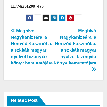
11774/251209_476
Meghívó
Meghívó
Nagykanizsára, a
Nagykanizsára, a
Honvéd Kaszinóba,
Honvéd Kaszinóba,
a szkíták magyar
a szkíták magyar
nyelvét bizonyító
nyelvét bizonyító
könyv bemutatójára
könyv bemutatójára
Related Post