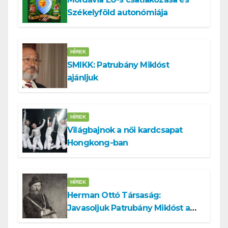
Székelyföld autonómiája
HÍREK
SMIKK: Patrubány Miklóst
ajánljuk
HÍREK
Világbajnok a női kardcsapat
Hongkong-ban
HÍREK
Herman Ottó Társaság:
Javasoljuk Patrubány Miklóst a
köztársasági elnök tisztségére