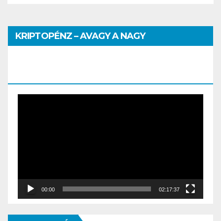
KRIPTOPÉNZ – AVAGY A NAGY
PÉNZHATALMI JÁTSZMA – DR. SZEGŐ
SZILVIA MÁRIA ELŐADÁSA
Video
Player
00:00
02:17:37