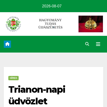
2026-08-07
HÍREK
Trianon-napi
üdvözlet