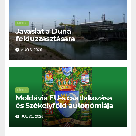
HÍREK
Javaslat a Duna
felduzzasztására
AUG 3, 2026
HÍREK
Moldávia EU-s csatlakozása
és Székelyföld autonómiája
JUL 31, 2026