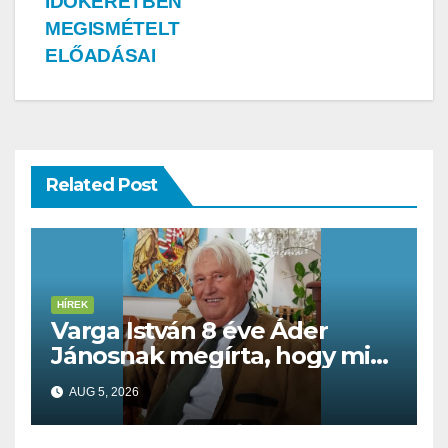
IDŐKERETBEN
MEGISMÉTELT
ELŐADÁSAI
Related Post
HÍREK
Varga István 8 éve Áder
Jánosnak megírta, hogy mit
kell tennünk a Dunával
AUG 5, 2026