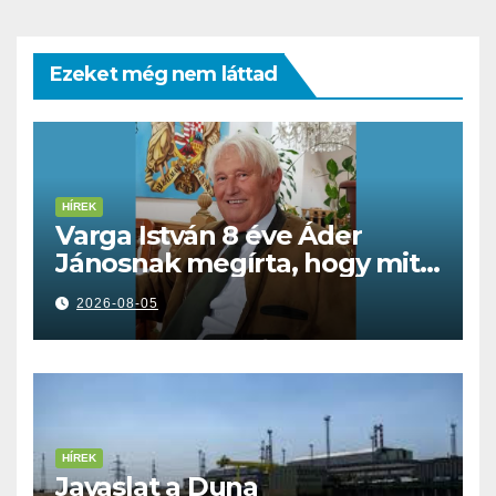
Ezeket még nem láttad
HÍREK
Varga István 8 éve Áder
Jánosnak megírta, hogy mit
kell tennünk a Dunával
2026-08-05
HÍREK
Javaslat a Duna