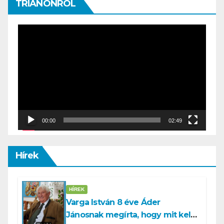
TRIANONRÓL
Video
Player
00:00
02:49
Hírek
HÍREK
Varga István 8 éve Áder
Jánosnak megírta, hogy mit kell