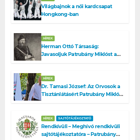
Világbajnok a női kardcsapat
Hongkong-ban
HÍREK
Herman Ottó Társaság:
Javasoljuk Patrubány Miklóst a
köztársasági elnök tisztségére
HÍREK
Dr. Tamasi József: Az Orvosok a
Tisztánlátásért Patrubány Miklóst
ajánlja államelnöknek
HÍREK
SAJTÓTÁJÉKOZTATÓ
Rendkívüli – Meghívó rendkívüli
sajtótájékoztatóra – Patrubány