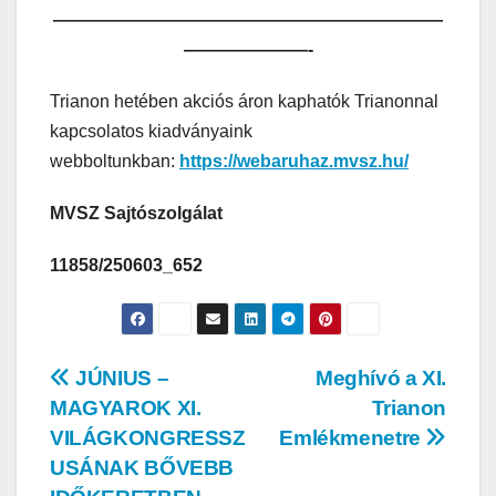
——————————————————————
———————-
Trianon hetében akciós áron kaphatók Trianonnal
kapcsolatos kiadványaink
webboltunkban:
https://webaruhaz.mvsz.hu/
MVSZ Sajtószolgálat
11858/250603_652
JÚNIUS –
Meghívó a XI.
MAGYAROK XI.
Trianon
VILÁGKONGRESSZ
Emlékmenetre
USÁNAK BŐVEBB