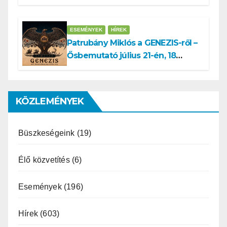
Miklós ajánlása és az MVSZ
informatikai rendszerét ért
támadás
ESEMÉNYEK
HÍREK
Patrubány Miklós a GENEZIS-ről –
Ősbemutató július 21-én, 18
órakor a Turul Házban
KÖZLEMÉNYEK
Büszkeségeink
(19)
Élő közvetítés
(6)
Események
(196)
Hírek
(603)