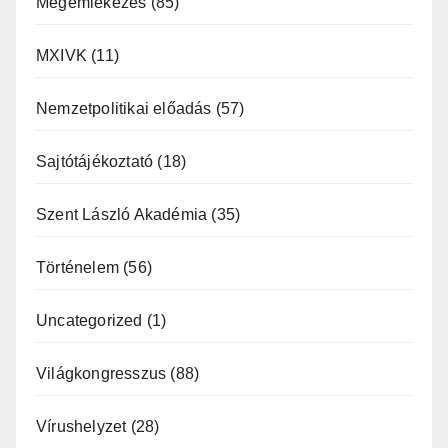
Megemlékezés
(85)
MXIVK
(11)
Nemzetpolitikai előadás
(57)
Sajtótájékoztató
(18)
Szent László Akadémia
(35)
Történelem
(56)
Uncategorized
(1)
Világkongresszus
(88)
Vírushelyzet
(28)