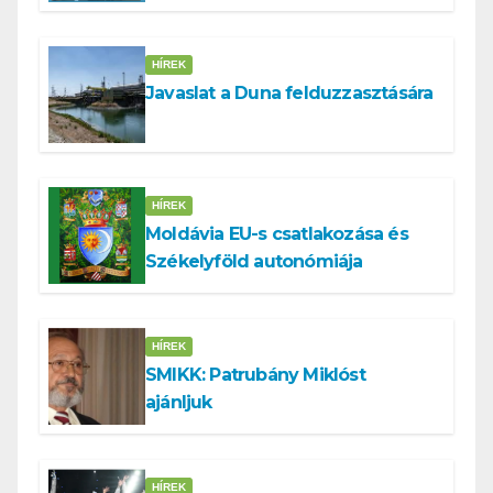
tennünk a Dunával
HÍREK
Javaslat a Duna felduzzasztására
HÍREK
Moldávia EU-s csatlakozása és
Székelyföld autonómiája
HÍREK
SMIKK: Patrubány Miklóst
ajánljuk
HÍREK