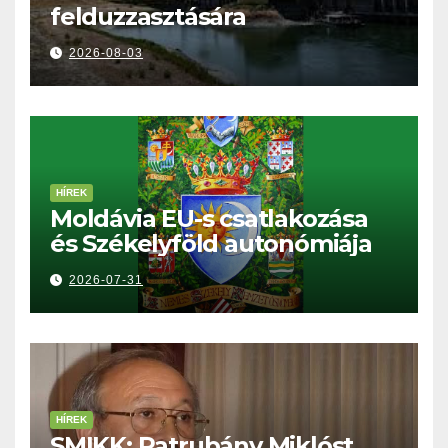
felduzzasztására
2026-08-03
HÍREK
Moldávia EU-s csatlakozása
és Székelyföld autonómiája
2026-07-31
HÍREK
SMIKK: Patrubány Miklóst