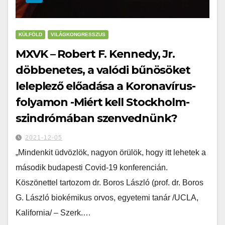
KÜLFÖLD
VILÁGKONGRESSZUS
MXVK – Robert F. Kennedy, Jr.
döbbenetes, a valódi bűnösöket
leleplező előadása a Koronavírus-
folyamon -Miért kell Stockholm-
szindrómában szenvednünk?
2021-12-05
„Mindenkit üdvözlök, nagyon örülök, hogy itt lehetek a
második budapesti Covid-19 konferencián.
Köszönettel tartozom dr. Boros László (prof. dr. Boros
G. László biokémikus orvos, egyetemi tanár /UCLA,
Kalifornia/ – Szerk.…