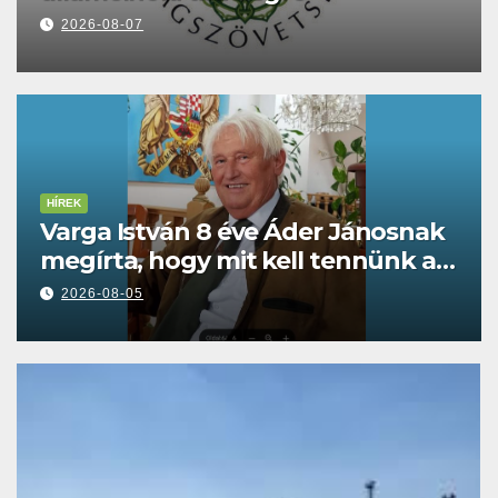
2026-08-07
HÍREK
Varga István 8 éve Áder Jánosnak
megírta, hogy mit kell tennünk a
Dunával
2026-08-05