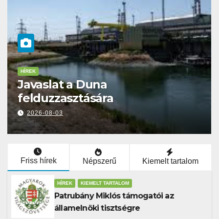
HÍREK
Moldávia EU-s csatlakozása é
Székelyföld autonómiája
2026-07-31
Friss hírek
Népszerű
Kiemelt tartalom
HÍREK
KIEMELT TARTALOM
Patrubány Miklós támogatói az
államelnöki tisztségre