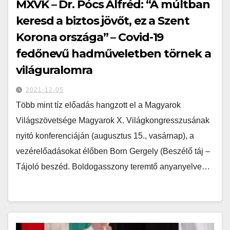
MXVK – Dr. Pócs Alfréd: “A múltban
keresd a biztos jövőt, ez a Szent
Korona országa” – Covid-19
fedőnevű hadműveletben törnek a
világuralomra
2021-12-05
Több mint tíz előadás hangzott el a Magyarok
Világszövetsége Magyarok X. Világkongresszusának
nyitó konferenciáján (augusztus 15., vasárnap), a
vezérelőadásokat élőben Born Gergely (Beszélő táj –
Tájoló beszéd. Boldogasszony teremtő anyanyelve…