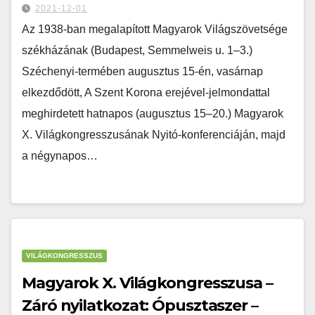
2021-12-01
Az 1938-ban megalapított Magyarok Világszövetsége
székházának (Budapest, Semmelweis u. 1–3.)
Széchenyi-termében augusztus 15-én, vasárnap
elkezdődött, A Szent Korona erejével-jelmondattal
meghirdetett hatnapos (augusztus 15–20.) Magyarok
X. Világkongresszusának Nyitó-konferenciáján, majd
a négynapos…
VILÁGKONGRESSZUS
Magyarok X. Világkongresszusa –
Záró nyilatkozat: Ópusztaszer –