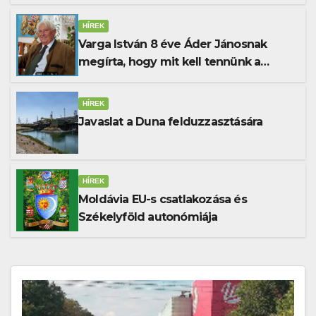
HÍREK
Varga István 8 éve Áder Jánosnak
megírta, hogy mit kell tennünk a
Dunával
HÍREK
Javaslat a Duna felduzzasztására
HÍREK
Moldávia EU-s csatlakozása és
Székelyföld autonómiája