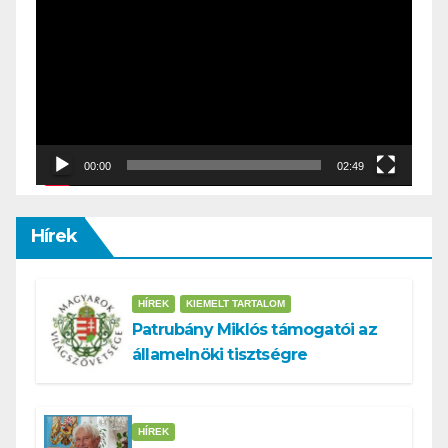
Player
00:00
02:49
Hírek
HÍREK
KIEMELT TARTALOM
Patrubány Miklós támogatói az
államelnöki tisztségre
HÍREK