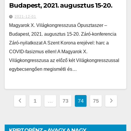
Budapest, 2021. augusztus 15-20.
2021-12-01
Magyarok X. Világkongresszusa Ópusztaszer –
Budapest, 2021. augusztus 15-20. Záró-konferencia
Záró-nyilatkozat A Szent Korona erejével: harc a
COVID-fasizmus ellen! A Magyarok X.
Világkongresszusa az előző két Világkongresszussal
egybecsengően megismétli és…
1
…
73
74
75
KRIPTOPÉNZ – AVAGY A NAGY