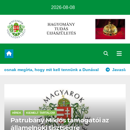
2026-08-08
gy mit kell tennünk a Dunával
Javaslat a Duna felduzzasztá
HÍREK
KIEMELT TARTALOM
Patrubány Miklós támogatói az
államelnöki tisztségre