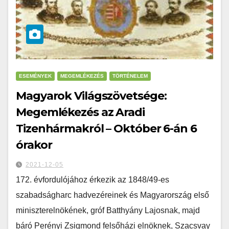
ESEMÉNYEK
MEGEMLÉKEZÉS
TÖRTÉNELEM
Magyarok Világszövetsége:
Megemlékezés az Aradi
Tizenhármakról – Október 6-án 6
órakor
2021-12-05
172. évfordulójához érkezik az 1848/49-es
szabadságharc hadvezéreinek és Magyarország első
miniszterelnökének, gróf Batthyány Lajosnak, majd
báró Perényi Zsigmond felsőházi elnöknek, Szacsvay