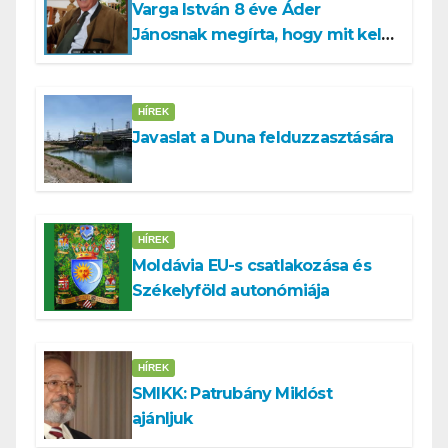
Varga István 8 éve Áder
Jánosnak megírta, hogy mit kell
tennünk a Dunával
HÍREK
Javaslat a Duna felduzzasztására
HÍREK
Moldávia EU-s csatlakozása és
Székelyföld autonómiája
HÍREK
SMIKK: Patrubány Miklóst
ajánljuk