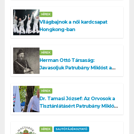
HÍREK
Világbajnok a női kardcsapat
Hongkong-ban
HÍREK
Herman Ottó Társaság:
Javasoljuk Patrubány Miklóst a
köztársasági elnök tisztségére
HÍREK
Dr. Tamasi József: Az Orvosok a
Tisztánlátásért Patrubány Miklóst
ajánlja államelnöknek
HÍREK
SAJTÓTÁJÉKOZTATÓ