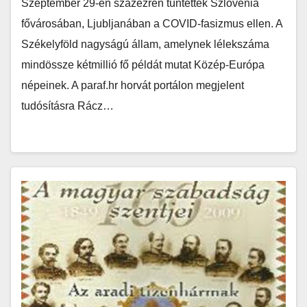
Szeptember 29-én százezren tüntettek Szlovénia
fővárosában, Ljubljanában a COVID-fasizmus ellen. A
Székelyföld nagyságú állam, amelynek lélekszáma
mindössze kétmillió fő példát mutat Közép-Európa
népeinek. A paraf.hr horvát portálon megjelent
tudósításra Rácz…