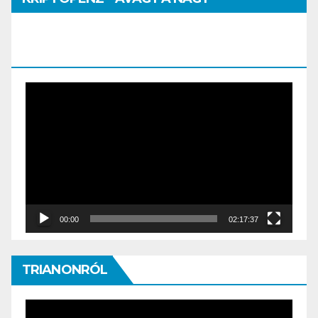
PÉNZHATALMI JÁTSZMA – DR. SZEGŐ
SZILVIA MÁRIA ELŐADÁSA
Video
Player
00:00
02:17:37
TRIANONRÓL
Video