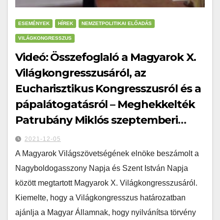
ESEMÉNYEK
HÍREK
NEMZETPOLITIKAI ELŐADÁS
VILÁGKONGRESSZUS
Videó: Összefoglaló a Magyarok X.
Világkongresszusáról, az
Eucharisztikus Kongresszusról és a
pápalátogatásról – Meghekkelték
Patrubány Miklós szeptemberi
nemzetpolitikai előadását
2021-12-05
A Magyarok Világszövetségének elnöke beszámolt a
Nagyboldogasszony Napja és Szent István Napja
között megtartott Magyarok X. Világkongresszusáról.
Kiemelte, hogy a Világkongresszus határozatban
ajánlja a Magyar Államnak, hogy nyilvánítsa törvény