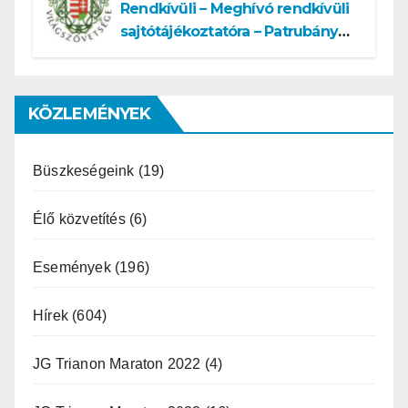
Rendkívüli – Meghívó rendkívüli
sajtótájékoztatóra – Patrubány
Miklós ajánlása és az MVSZ
informatikai rendszerét ért
támadás
KÖZLEMÉNYEK
Büszkeségeink
(19)
Élő közvetítés
(6)
Események
(196)
Hírek
(604)
JG Trianon Maraton 2022
(4)