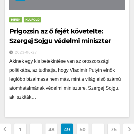
HÍREK
KÜLFÖLD
Prigozsin az ő fejét követelte:
Szergej Sojgu védelmi miniszter
2023-06-27
Akinek egy kis betekintése van az oroszországi
politikába, az tudhatja, hogy Vladimir Putyin elnök
legfőbb bizalmasa nem más, mint a világ első számú
atomhatalmának védelmi minisztere, Szergej Sojgu,
aki szkíták…
1
…
48
49
50
…
75