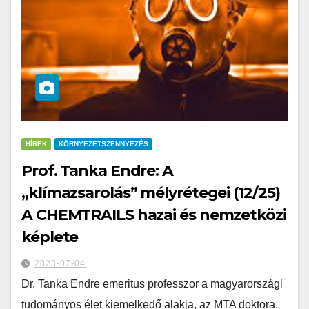
HÍREK
KÖRNYEZETSZENNYEZÉS
Prof. Tanka Endre: A
„klímazsarolás” mélyrétegei (12/25)
A CHEMTRAILS hazai és nemzetközi
képlete
2023-07-04
Dr. Tanka Endre emeritus professzor a magyarországi
tudományos élet kiemelkedő alakja, az MTA doktora,