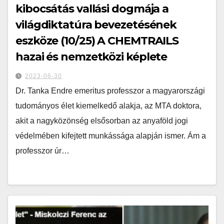
kibocsátás vallási dogmája a
világdiktatúra bevezetésének
eszköze (10/25) A CHEMTRAILS
hazai és nemzetközi képlete
2023-06-30
Dr. Tanka Endre emeritus professzor a magyarországi
tudományos élet kiemelkedő alakja, az MTA doktora,
akit a nagyközönség elsősorban az anyaföld jogi
védelmében kifejtett munkássága alapján ismer. Ám a
professzor úr…