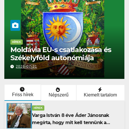
HÍREK
s csatlakozása és
SMIKK: Patrubá
autonómiája
ajánljuk
2026-07-31
Friss hírek
Népszerű
Kiemelt tartalom
HÍREK
Varga István 8 éve Áder Jánosnak
megírta, hogy mit kell tennünk a