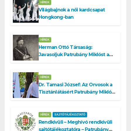
HÍREK
Világbajnok a női kardcsapat
Hongkong-ban
HÍREK
Herman Ottó Társaság:
Javasoljuk Patrubány Miklóst a
köztársasági elnök tisztségére
HÍREK
Dr. Tamasi József: Az Orvosok a
Tisztánlátásért Patrubány Miklóst
ajánlja államelnöknek
HÍREK
SAJTÓTÁJÉKOZTATÓ
Rendkívüli – Meghívó rendkívüli
sajtótájékoztatóra – Patrubány