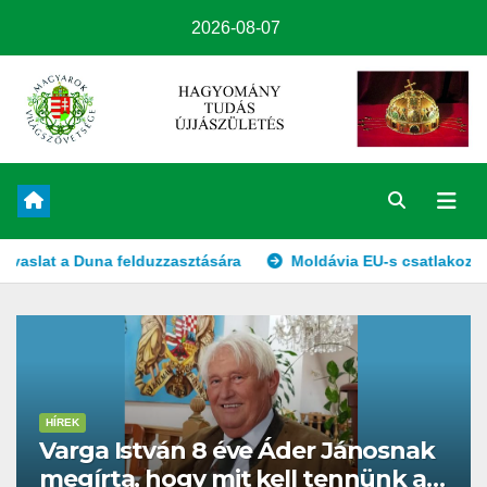
2026-08-07
lduzzasztására
Moldávia EU-s csatlakozása és Székelyföld 
HÍREK
Varga István 8 éve Áder Jánosnak
megírta, hogy mit kell tennünk a