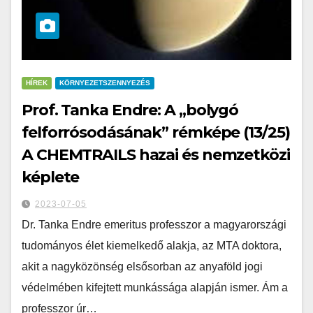
HÍREK
KÖRNYEZETSZENNYEZÉS
Prof. Tanka Endre: A „bolygó
felforrósodásának” rémképe (13/25)
A CHEMTRAILS hazai és nemzetközi
képlete
2023-07-05
Dr. Tanka Endre emeritus professzor a magyarországi
tudományos élet kiemelkedő alakja, az MTA doktora,
akit a nagyközönség elsősorban az anyaföld jogi
védelmében kifejtett munkássága alapján ismer. Ám a
professzor úr…