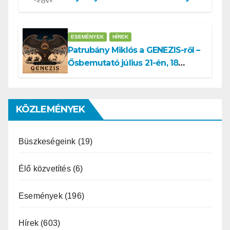
Miklós ajánlása és az MVSZ
informatikai rendszerét ért
támadás
ESEMÉNYEK
HÍREK
Patrubány Miklós a GENEZIS-ről –
Ősbemutató július 21-én, 18
órakor a Turul Házban
KÖZLEMÉNYEK
Büszkeségeink
(19)
Élő közvetítés
(6)
Események
(196)
Hírek
(603)