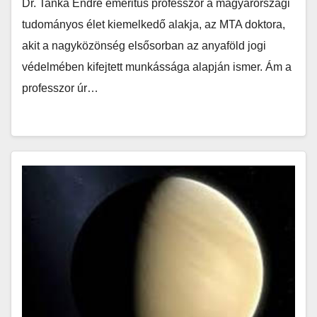
Dr. Tanka Endre emeritus professzor a magyarországi
tudományos élet kiemelkedő alakja, az MTA doktora,
akit a nagyközönség elsősorban az anyaföld jogi
védelmében kifejtett munkássága alapján ismer. Ám a
professzor úr…