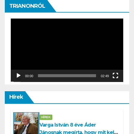
TRIANONRÓL
Video
Player
00:00
02:49
Hírek
HÍREK
Varga István 8 éve Áder
Jánosnak megírta, hogy mit kell