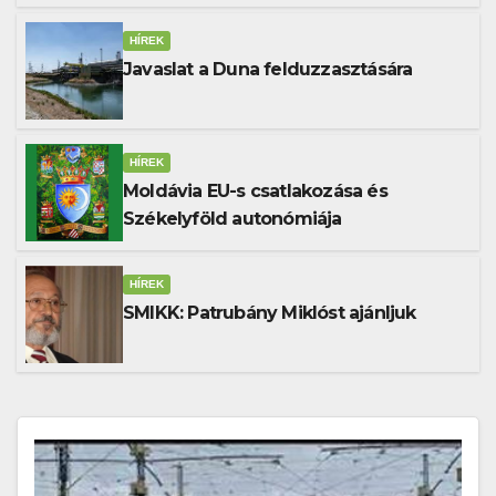
Dunával
HÍREK
Javaslat a Duna felduzzasztására
HÍREK
Moldávia EU-s csatlakozása és
Székelyföld autonómiája
HÍREK
SMIKK: Patrubány Miklóst ajánljuk