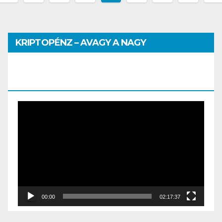
KRIPTOPÉNZ – AVAGY A NAGY
PÉNZHATALMI JÁTSZMA – DR. SZEGŐ
SZILVIA MÁRIA ELŐADÁSA
Video
Player
00:00
02:17:37