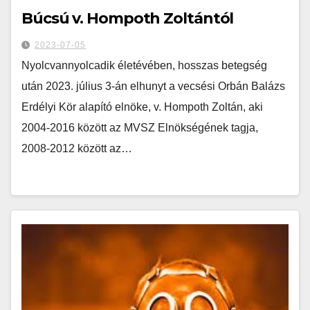
Búcsú v. Hompoth Zoltántól
2023-07-05
Nyolcvannyolcadik életévében, hosszas betegség
után 2023. július 3-án elhunyt a vecsési Orbán Balázs
Erdélyi Kör alapító elnöke, v. Hompoth Zoltán, aki
2004-2016 között az MVSZ Elnökségének tagja,
2008-2012 között az…