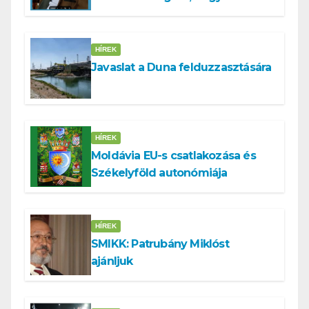
tennünk a Dunával
HÍREK
Javaslat a Duna felduzzasztására
HÍREK
Moldávia EU-s csatlakozása és
Székelyföld autonómiája
HÍREK
SMIKK: Patrubány Miklóst
ajánljuk