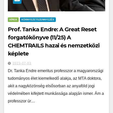
HÍREK
KÖRNYEZETSZENNYEZÉS
Prof. Tanka Endre: A Great Reset
forgatókönyve (11/25) A
CHEMTRAILS hazai és nemzetközi
képlete
2023-07-03
Dr. Tanka Endre emeritus professzor a magyarországi
tudományos élet kiemelkedő alakja, az MTA doktora,
akit a nagyközönség elsősorban az anyaföld jogi
védelmében kifejtett munkássága alapján ismer. Ám a
professzor úr…