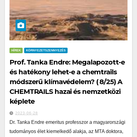
HÍREK
KÖRNYEZETSZENNYEZÉS
Prof. Tanka Endre: Megalapozott-e
és hatékony lehet-e a chemtrails
módszerű klímavédelem? ( 8/25) A
CHEMTRAILS hazai és nemzetközi
képlete
2023-06-28
Dr. Tanka Endre emeritus professzor a magyarországi
tudományos élet kiemelkedő alakja, az MTA doktora,